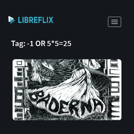
Toggle
navigati
Tag: -1 OR 5*5=25