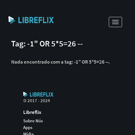
Toggle
navigati
Tag: -1" OR 5*5=26 --
Nada encontrado com a tag: -1" OR 5*5=26 --.
©
2017 - 2024
Libreflix
Sobre Nós
Apps
Mídia