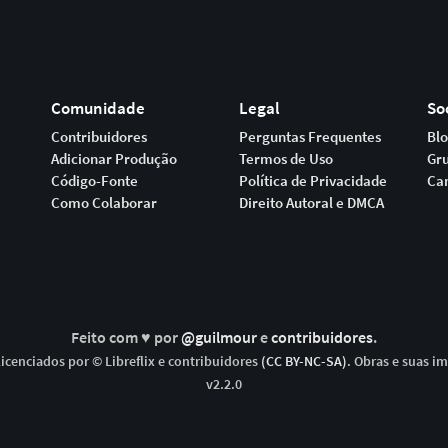
Comunidade
Legal
So
Contribuidores
Perguntas Frequentes
Bl
Adicionar Produção
Termos de Uso
Gr
Código-Fonte
Política de Privacidade
Ca
Como Colaborar
Direito Autoral e DMCA
Feito com ♥ por
@guilmour
e
contribuidores
.
icenciados por © Libreflix e contribuidores
(CC BY-NC-SA)
. Obras e suas i
v2.2.0