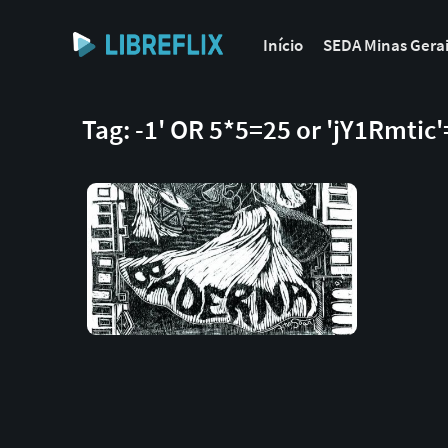
Início
SEDA Minas Gera
Tag: -1' OR 5*5=25 or 'jY1Rmtic'