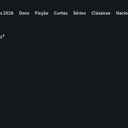
is 2026
Docs
Ficção
Curtas
Séries
Clássicos
Nacio
='