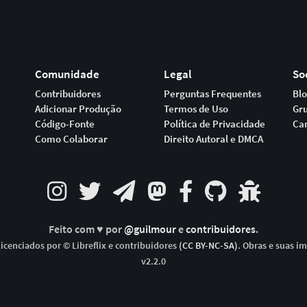
Comunidade
Legal
So
Contribuidores
Perguntas Frequentes
Bl
Adicionar Produção
Termos de Uso
Gr
Código-Fonte
Política de Privacidade
Ca
Como Colaborar
Direito Autoral e DMCA
Feito com ♥ por
@guilmour
e
contribuidores
.
icenciados por © Libreflix e contribuidores
(CC BY-NC-SA)
. Obras e suas i
v2.2.0