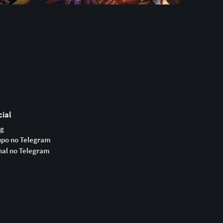
cial
og
upo no Telegram
nal no Telegram