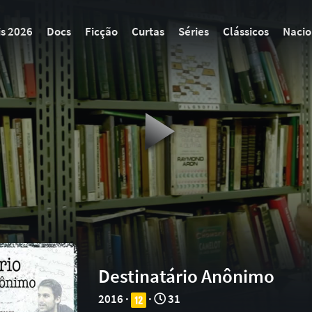
is 2026
Docs
Ficção
Curtas
Séries
Clássicos
Nacio
Destinatário Anônimo
2016 ·
·
31