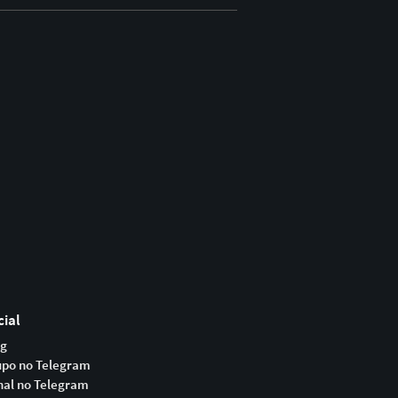
cial
og
upo no Telegram
nal no Telegram