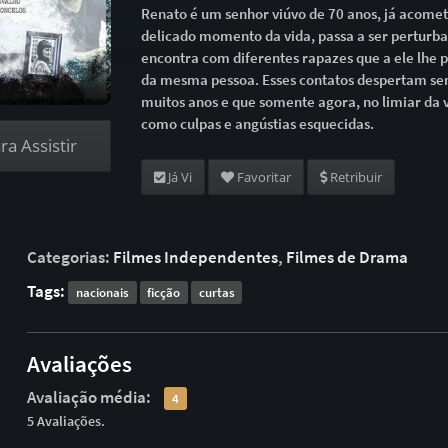
Renato é um senhor viúvo de 70 anos, já acome
delicado momento da vida, passa a ser perturb
encontra com diferentes rapazes que a ele lhe 
da mesma pessoa. Esses contatos despertam se
muitos anos e que somente agora, no limiar da 
como culpas e angústias esquecidas.
a Assistir
Já Vi
Favoritar
Retribuir
Categorias:
Filmes Independentes
,
Filmes de Drama
Tags:
nacionais
ficção
curtas
Avaliações
Avaliação média:
4
5 Avaliações.