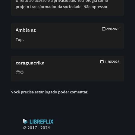
Direito ao acesso e a privacidade. Tecnologia como
projeto transformador da sociedade. Não opressor.
Ambla az
2/9/2025
Top.
caraguaerika
11/6/2025
🥹🌻
Você precisa estar logado poder comentar.
©
2017 - 2024