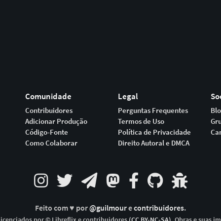
Comunidade
Legal
So
Contribuidores
Perguntas Frequentes
Bl
Adicionar Produção
Termos de Uso
Gr
Código-Fonte
Política de Privacidade
Ca
Como Colaborar
Direito Autoral e DMCA
Feito com ♥ por
@guilmour
e
contribuidores
.
icenciados por © Libreflix e contribuidores
(CC BY-NC-SA)
. Obras e suas i