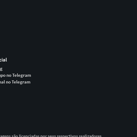
cial
og
upo no Telegram
nal no Telegram
magens são licenciadas por seus respectivos realizadores.