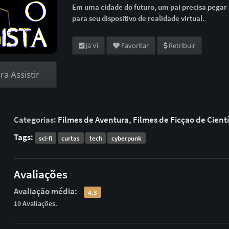
Em uma cidade do futuro, um pai precisa pegar
para seu dispositivo de realidade virtual.
Já Vi
Favoritar
Retribuir
a Assistir
Categorias:
Filmes de Aventura
,
Filmes de Ficçao de Cientí
Tags:
sci-fi
curtas
tech
cyberpunk
Avaliações
Avaliação média:
4.3
19 Avaliações.