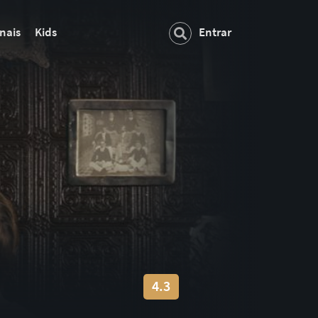
nais
Kids
Entrar
4.3