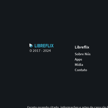
Libreflix
©
2017 - 2024
Sobre Nós
Apps
Mídia
Contato
Exceto quando citado, informações e artes de capa são l