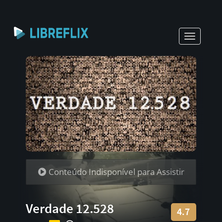
Toggle
navigati
Conteúdo Indisponível para Assistir
Verdade 12.528
4.7