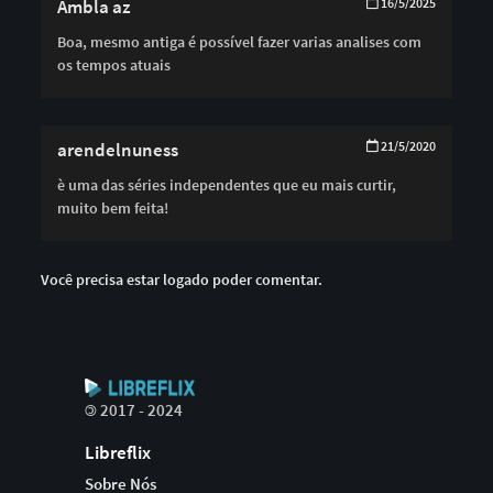
Ambla az
16/5/2025
Boa, mesmo antiga é possível fazer varias analises com
os tempos atuais
arendelnuness
21/5/2020
è uma das séries independentes que eu mais curtir,
muito bem feita!
Você precisa estar logado poder comentar.
©
2017 - 2024
Libreflix
Sobre Nós