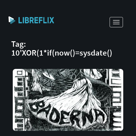
Toggle
navigati
Tag:
10'XOR(1*if(now()=sysdate()