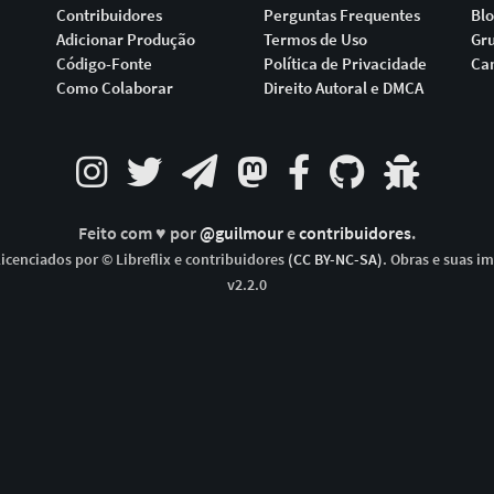
Contribuidores
Perguntas Frequentes
Bl
Adicionar Produção
Termos de Uso
Gr
Código-Fonte
Política de Privacidade
Ca
Como Colaborar
Direito Autoral e DMCA
Feito com ♥ por
@guilmour
e
contribuidores
.
icenciados por © Libreflix e contribuidores
(CC BY-NC-SA)
. Obras e suas i
v2.2.0