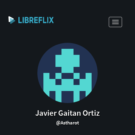
Toggle
navigati
Javier Gaitan Ortiz
@Astharot