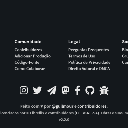
Comunidade
Legal
So
Contribuidores
Perguntas Frequentes
Bl
Adicionar Produção
Termos de Uso
Gr
Código-Fonte
Política de Privacidade
Ca
Como Colaborar
Direito Autoral e DMCA
Feito com ♥ por
@guilmour
e
contribuidores
.
icenciados por © Libreflix e contribuidores
(CC BY-NC-SA)
. Obras e suas i
v2.2.0