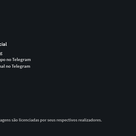
cial
og
upo no Telegram
nal no Telegram
magens são licenciadas por seus respectivos realizadores.