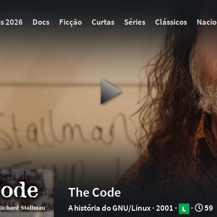
is 2026
Docs
Ficção
Curtas
Séries
Clássicos
Nacio
The Code
A história do GNU/Linux · 2001 ·
·
59