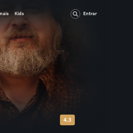
nais
Kids
Entrar
4.3