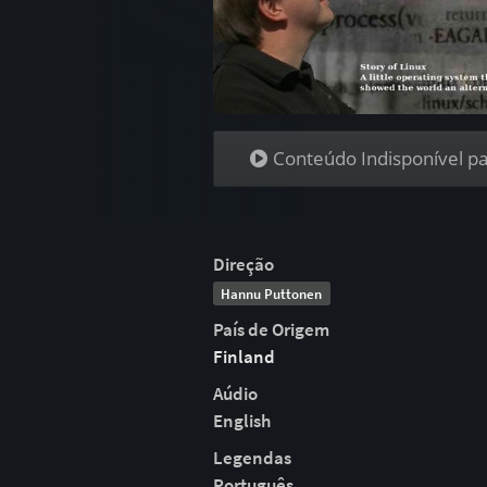
Conteúdo Indisponível par
Direção
Hannu Puttonen
País de Origem
Finland
Aúdio
English
Legendas
Português