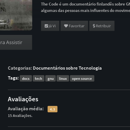
The Code é um documentário finlandês sobre GN
algumas das pessoas mais influentes do movimen
Já Vi
Favoritar
Retribuir
a Assistir
Categorias:
Documentários sobre Tecnologia
Tags:
docs
tech
gnu
linux
open source
Avaliações
Avaliação média:
4.3
15 Avaliações.