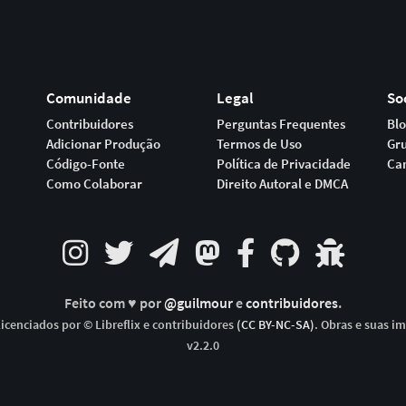
Comunidade
Legal
So
Contribuidores
Perguntas Frequentes
Bl
Adicionar Produção
Termos de Uso
Gr
Código-Fonte
Política de Privacidade
Ca
Como Colaborar
Direito Autoral e DMCA
Feito com ♥ por
@guilmour
e
contribuidores
.
icenciados por © Libreflix e contribuidores
(CC BY-NC-SA)
. Obras e suas i
v2.2.0