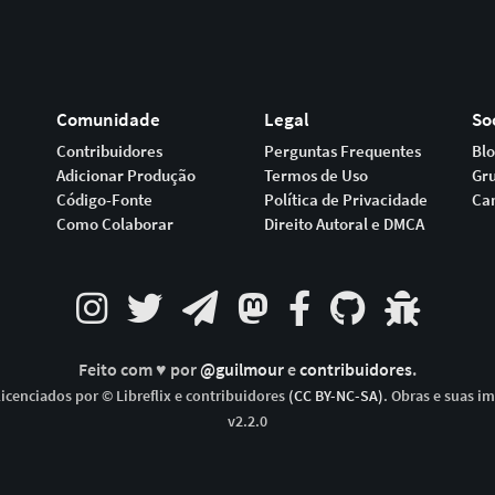
Comunidade
Legal
So
Contribuidores
Perguntas Frequentes
Bl
Adicionar Produção
Termos de Uso
Gr
Código-Fonte
Política de Privacidade
Ca
Como Colaborar
Direito Autoral e DMCA
Feito com ♥ por
@guilmour
e
contribuidores
.
icenciados por © Libreflix e contribuidores
(CC BY-NC-SA)
. Obras e suas i
v2.2.0