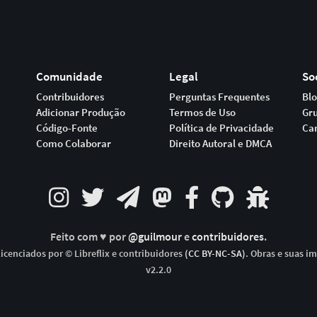
Comunidade
Legal
So
Contribuidores
Perguntas Frequentes
Bl
Adicionar Produção
Termos de Uso
Gr
Código-Fonte
Política de Privacidade
Ca
Como Colaborar
Direito Autoral e DMCA
Feito com ♥ por
@guilmour
e
contribuidores
.
icenciados por © Libreflix e contribuidores
(CC BY-NC-SA)
. Obras e suas i
v2.2.0