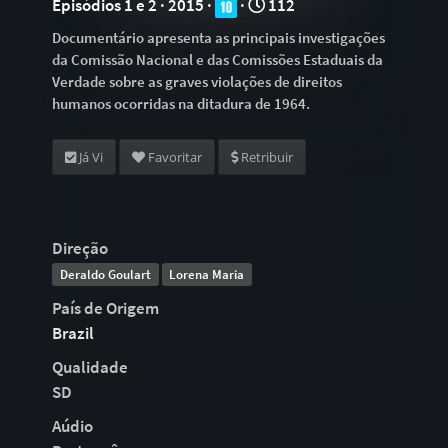
Episódios 1 e 2 · 2015 ·
·
112
Documentário apresenta as principais investigações
da Comissão Nacional e das Comissões Estaduais da
Verdade sobre as graves violações de direitos
humanos ocorridas na ditadura de 1964.
Já Vi
Favoritar
Retribuir
Direção
Deraldo Goulart
Lorena Maria
País de Origem
Brazil
Qualidade
SD
Aúdio