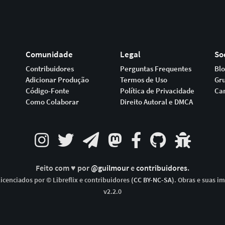
Comunidade
Legal
So
Contribuidores
Perguntas Frequentes
Bl
Adicionar Produção
Termos de Uso
Gr
Código-Fonte
Política de Privacidade
Ca
Como Colaborar
Direito Autoral e DMCA
Feito com ♥ por
@guilmour
e
contribuidores
.
icenciados por © Libreflix e contribuidores
(CC BY-NC-SA)
. Obras e suas i
v2.2.0